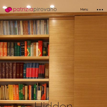
Menu
Home
Bio
H
i
d
d
e
n