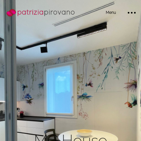
Menu
Home
Bio
M
G
H
o
u
s
e